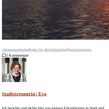
Alltagspoesie
Italien
Kultur für alle
Stadtausflug
Winterschwimmen
2 Kommentare
Stadtstreunerin | Eva
Ich berichte und dichte hier von meinen Erkundungen in Stadt und