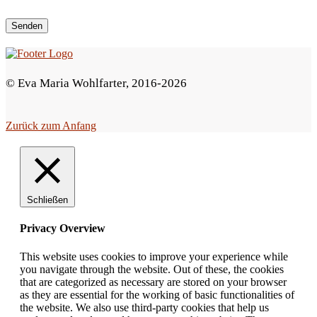
s
F
e
© Eva Maria Wohlfarter, 2016-2026
l
d
Zurück zum Anfang
l
e
e
r
Schließen
.
Privacy Overview
This website uses cookies to improve your experience while
you navigate through the website. Out of these, the cookies
that are categorized as necessary are stored on your browser
as they are essential for the working of basic functionalities of
the website. We also use third-party cookies that help us