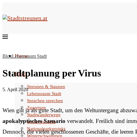
Home
Blog
Lebensraum Stadt
Stadtplanung per Virus
Blog
Streunen & Staunen
5. April 2020
Lebensraum Stadt
Sprachen sprechen
Zugreisen
Wien gilt ja als gute Stadt, um den Weltuntergang abzuwar
Stadtwanderwege
apokalyptisches Szenario
verwandelt. Freilich sind imm
Weiterwandern
Nationalparkprojekt
Dennoch, die vielen geschlossenen Geschäfte, die leeren 
Winterschwimmen