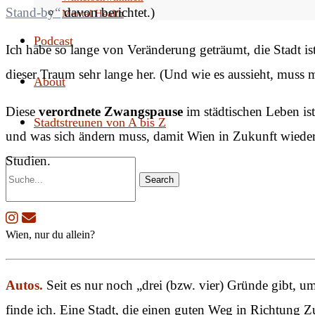
Stand-by“
davon berichtet.)
Mental Health
Podcast
Ich habe so lange von Veränderung geträumt, die Stadt ist 
dieser Traum sehr lange her. (Und wie es aussieht, muss
About
Diese
verordnete Zwangspause
im städtischen Leben is
Stadtstreunen von A bis Z
und was sich ändern muss, damit Wien in Zukunft wieder
Studien.
Search
Wien, nur du allein?
Autos.
Seit es nur noch „drei (bzw. vier) Gründe gibt, u
finde ich. Eine Stadt, die einen guten Weg in Richtung 