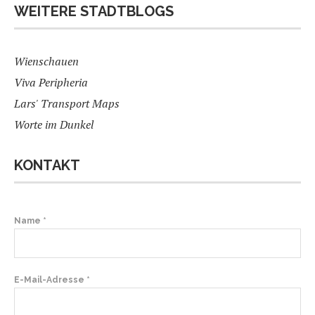
WEITERE STADTBLOGS
Wienschauen
Viva Peripheria
Lars' Transport Maps
Worte im Dunkel
KONTAKT
B
Name *
i
t
t
E-Mail-Adresse *
e
l
a