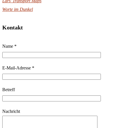
Lars' Transport Maps
Worte im Dunkel
Kontakt
B
Name *
i
t
t
E-Mail-Adresse *
e
l
Betreff
a
s
s
Nachricht
e
d