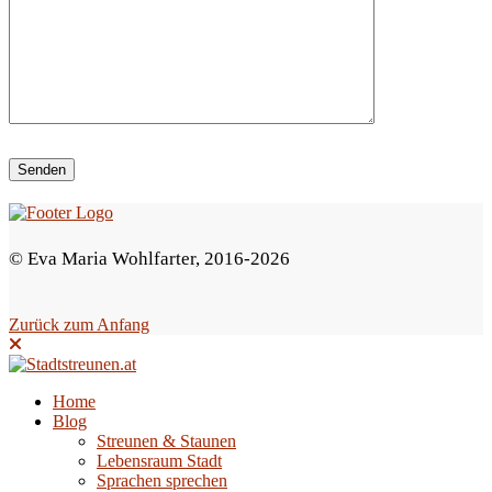
i
e
s
e
s
F
e
© Eva Maria Wohlfarter, 2016-2026
l
d
Zurück zum Anfang
l
e
e
Home
Blog
r
Streunen & Staunen
.
Lebensraum Stadt
Sprachen sprechen