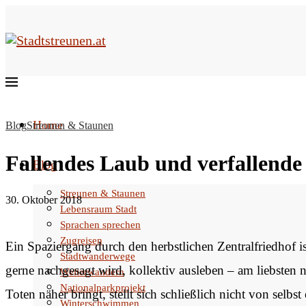
Home
Blog
Streunen & Staunen
Fallendes Laub und verfallende
Blog
Streunen & Staunen
30. Oktober 2018
Lebensraum Stadt
Sprachen sprechen
Zugreisen
Ein Spaziergang durch den herbstlichen Zentralfriedhof 
Stadtwanderwege
gerne nachgesagt wird, kollektiv ausleben – am liebsten
Weiterwandern
Nationalparkprojekt
Toten näher bringt, stellt sich schließlich nicht von selbst 
Winterschwimmen