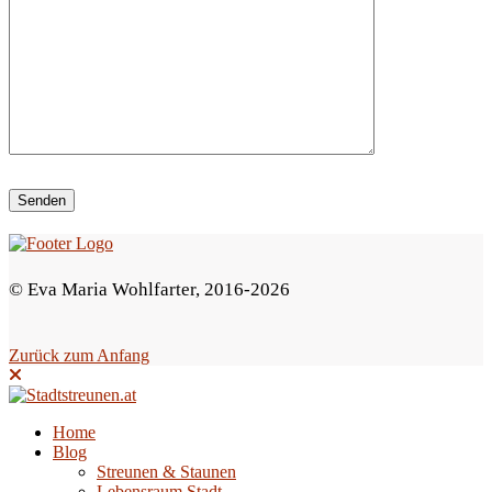
d
i
e
s
e
s
F
e
© Eva Maria Wohlfarter, 2016-2026
l
d
Zurück zum Anfang
l
e
e
Home
Blog
r
Streunen & Staunen
.
Lebensraum Stadt