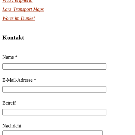
Viva Peripheria
Lars' Transport Maps
Worte im Dunkel
Kontakt
B
Name *
i
t
t
E-Mail-Adresse *
e
l
Betreff
a
s
s
Nachricht
e