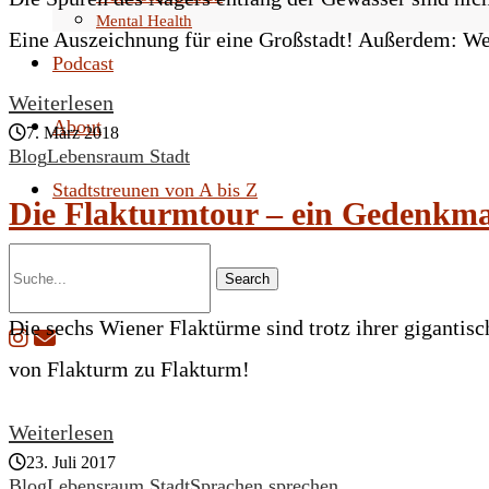
Mental Health
Eine Auszeichnung für eine Großstadt! Außerdem: Wel
Podcast
Weiterlesen
About
7. März 2018
Blog
Lebensraum Stadt
Stadtstreunen von A bis Z
Die Flakturmtour – ein Gedenkma
Search
Die sechs Wiener Flaktürme sind trotz ihrer giganti
von Flakturm zu Flakturm!
Weiterlesen
23. Juli 2017
Blog
Lebensraum Stadt
Sprachen sprechen