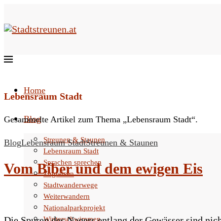
Home
Lebensraum Stadt
Blog
Gesammelte Artikel zum Thema „Lebensraum Stadt“.
Streunen & Staunen
Blog
Lebensraum Stadt
Streunen & Staunen
Lebensraum Stadt
Sprachen sprechen
Vom Biber und dem ewigen Eis
Zugreisen
Stadtwanderwege
Weiterwandern
Nationalparkprojekt
Die Spuren des Nagers entlang der Gewässer sind ni
Winterschwimmen