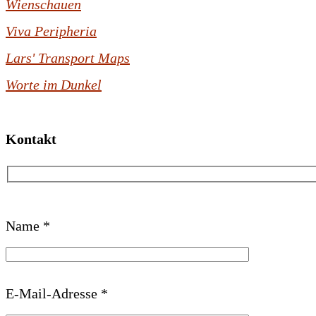
Wienschauen
Viva Peripheria
Lars' Transport Maps
Worte im Dunkel
Kontakt
B
Name *
i
t
t
E-Mail-Adresse *