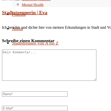
Mental Health
Stadtstreunerin | Eva
Podcast
Ich berichte und dichte hier von meinen Erkundungen in Stadt und V
About
Schreibe einen Kommentar
Stadtstreunen von A bis Z
Search