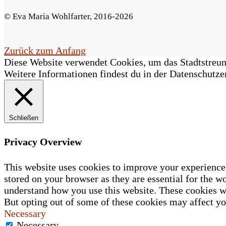
F
© Eva Maria Wohlfarter, 2016-2026
e
l
Zurück zum Anfang
Diese Website verwendet Cookies, um das Stadtstreune
d
Weitere Informationen findest du in der Datenschutze
l
e
Schließen
e
r
Privacy Overview
.
This website uses cookies to improve your experience 
stored on your browser as they are essential for the wo
understand how you use this website. These cookies wi
But opting out of some of these cookies may affect y
Necessary
Necessary