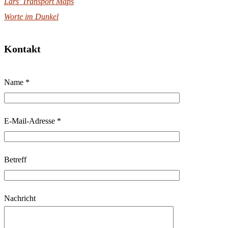
Lars' Transport Maps
Worte im Dunkel
Kontakt
B
Name *
i
t
t
E-Mail-Adresse *
e
l
Betreff
a
s
s
Nachricht
e
d