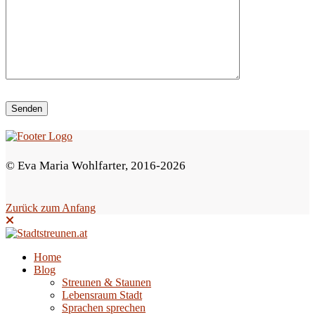
i
e
s
e
s
F
e
© Eva Maria Wohlfarter, 2016-2026
l
d
Zurück zum Anfang
l
e
e
Home
Blog
r
Streunen & Staunen
.
Lebensraum Stadt
Sprachen sprechen