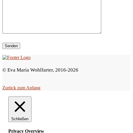
i
e
s
e
s
F
e
© Eva Maria Wohlfarter, 2016-2026
l
d
Zurück zum Anfang
l
e
e
r
Schließen
.
Privacy Overview