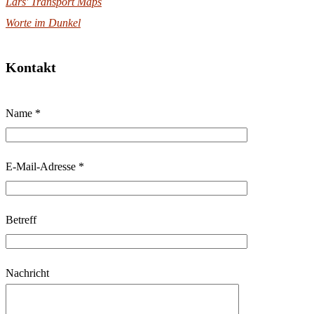
Lars' Transport Maps
Worte im Dunkel
Kontakt
B
Name *
i
t
t
E-Mail-Adresse *
e
l
Betreff
a
s
s
Nachricht
e
d