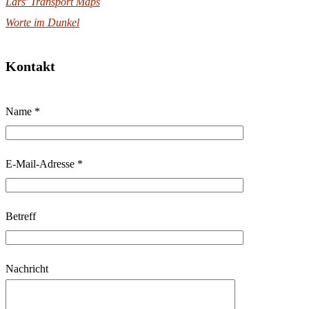
Lars' Transport Maps
Worte im Dunkel
Kontakt
B
Name *
i
t
t
E-Mail-Adresse *
e
l
Betreff
a
s
s
Nachricht
e
d