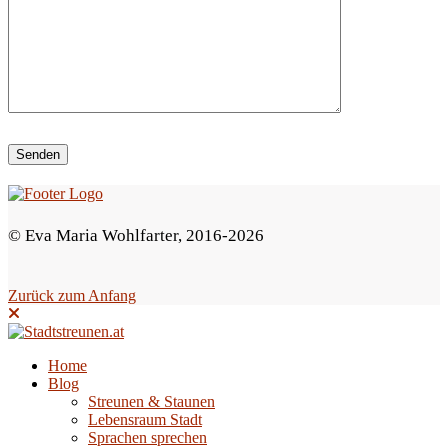
i
e
s
e
s
F
e
© Eva Maria Wohlfarter, 2016-2026
l
d
Zurück zum Anfang
l
e
e
Home
Blog
r
Streunen & Staunen
.
Lebensraum Stadt
Sprachen sprechen