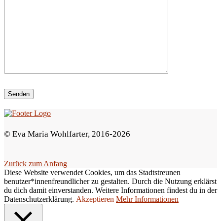
e
d
i
e
s
e
s
F
e
© Eva Maria Wohlfarter, 2016-2026
l
d
Zurück zum Anfang
l
Diese Website verwendet Cookies, um das Stadtstreunen
e
benutzer*innenfreundlicher zu gestalten. Durch die Nutzung erklärst
du dich damit einverstanden. Weitere Informationen findest du in der
e
Datenschutzerklärung.
Akzeptieren
Mehr Informationen
r