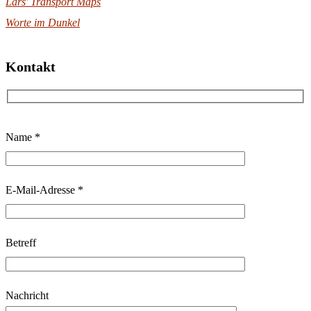
Lars' Transport Maps
Worte im Dunkel
Kontakt
B
Name *
i
t
t
E-Mail-Adresse *
e
l
Betreff
a
s
s
Nachricht