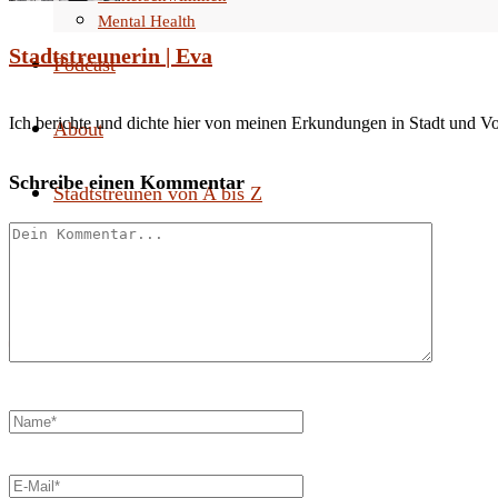
Mental Health
Stadtstreunerin | Eva
Podcast
Ich berichte und dichte hier von meinen Erkundungen in Stadt und V
About
Schreibe einen Kommentar
Stadtstreunen von A bis Z
Search