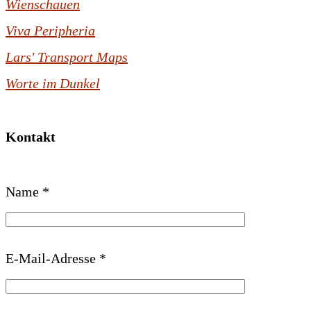
Wienschauen
Viva Peripheria
Lars' Transport Maps
Worte im Dunkel
Kontakt
B
Name *
i
t
t
E-Mail-Adresse *
e
l