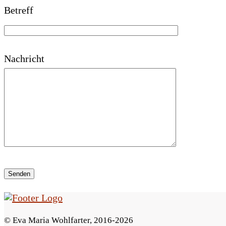
Betreff
a
s
s
Nachricht
e
d
i
e
s
e
s
F
© Eva Maria Wohlfarter, 2016-2026