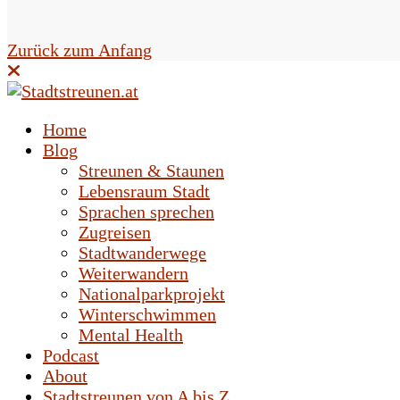
e
l
Zurück zum Anfang
d
l
Home
e
Blog
Streunen & Staunen
e
Lebensraum Stadt
r
Sprachen sprechen
Zugreisen
.
Stadtwanderwege
Weiterwandern
Nationalparkprojekt
Winterschwimmen
Mental Health
Podcast
About
Stadtstreunen von A bis Z