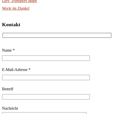
Lars' Transport Maps
Worte im Dunkel
Kontakt
B
Name *
i
t
t
E-Mail-Adresse *
e
l
Betreff
a
s
s
Nachricht