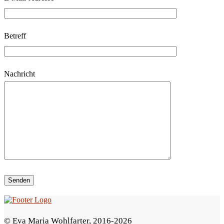
e
l
Betreff
a
s
s
Nachricht
e
d
i
e
s
e
s
F
e
© Eva Maria Wohlfarter, 2016-2026
l