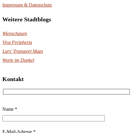
Impressum & Datenschutz
Weitere Stadtblogs
Wienschauen
Viva Peripheria
Lars' Transport Maps
Worte im Dunkel
Kontakt
B
Name *
i
t
t
E-Mail-Adresse *