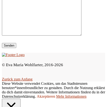
e
d
i
e
s
e
s
F
e
© Eva Maria Wohlfarter, 2016-2026
l
d
Zurück zum Anfang
l
Diese Website verwendet Cookies, um das Stadtstreunen
e
benutzer*innenfreundlicher zu gestalten. Durch die Nutzung erklärst
du dich damit einverstanden. Weitere Informationen findest du in der
e
Datenschutzerklärung.
Akzeptieren
Mehr Informationen
r