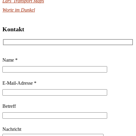
Lars' Transport Maps
Worte im Dunkel
Kontakt
B
Name *
i
t
t
E-Mail-Adresse *
e
l
Betreff
a
s
s
Nachricht