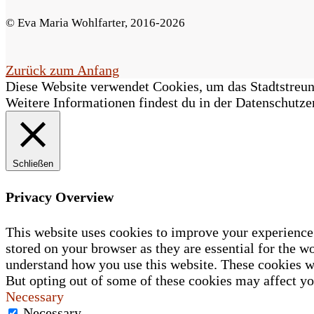
F
© Eva Maria Wohlfarter, 2016-2026
e
l
Zurück zum Anfang
Diese Website verwendet Cookies, um das Stadtstreune
d
Weitere Informationen findest du in der Datenschutze
l
e
Schließen
e
r
Privacy Overview
.
This website uses cookies to improve your experience 
stored on your browser as they are essential for the wo
understand how you use this website. These cookies wi
But opting out of some of these cookies may affect y
Necessary
Necessary