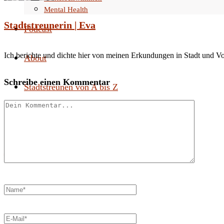
Mental Health
Stadtstreunerin | Eva
Podcast
Ich berichte und dichte hier von meinen Erkundungen in Stadt und V
About
Schreibe einen Kommentar
Stadtstreunen von A bis Z
Search