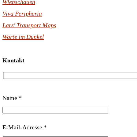
Wienschauen
Viva Peripheria
Lars' Transport Maps
Worte im Dunkel
Kontakt
B
Name *
i
t
t
E-Mail-Adresse *