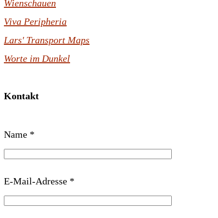
Wienschauen
Viva Peripheria
Lars' Transport Maps
Worte im Dunkel
Kontakt
B
Name *
i
t
t
E-Mail-Adresse *
e
l