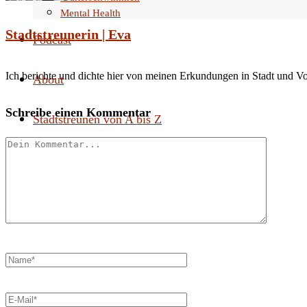
Mental Health
Stadtstreunerin | Eva
Podcast
Ich berichte und dichte hier von meinen Erkundungen in Stadt und V
About
Schreibe einen Kommentar
Stadtstreunen von A bis Z
Search