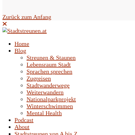
e
l
Zurück zum Anfang
d
l
Home
e
Blog
Streunen & Staunen
e
Lebensraum Stadt
r
Sprachen sprechen
Zugreisen
.
Stadtwanderwege
Weiterwandern
Nationalparkprojekt
Winterschwimmen
Mental Health
Podcast
About
Stadtstreunen von A bis Z