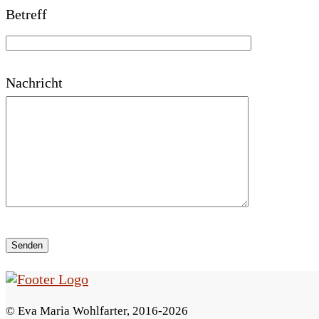
Betreff
a
s
s
Nachricht
e
d
i
e
s
e
s
F
© Eva Maria Wohlfarter, 2016-2026