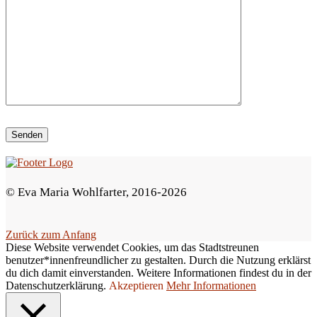
e
d
i
e
s
e
s
F
e
© Eva Maria Wohlfarter, 2016-2026
l
d
Zurück zum Anfang
l
Diese Website verwendet Cookies, um das Stadtstreunen
e
benutzer*innenfreundlicher zu gestalten. Durch die Nutzung erklärst
du dich damit einverstanden. Weitere Informationen findest du in der
e
Datenschutzerklärung.
Akzeptieren
Mehr Informationen
r