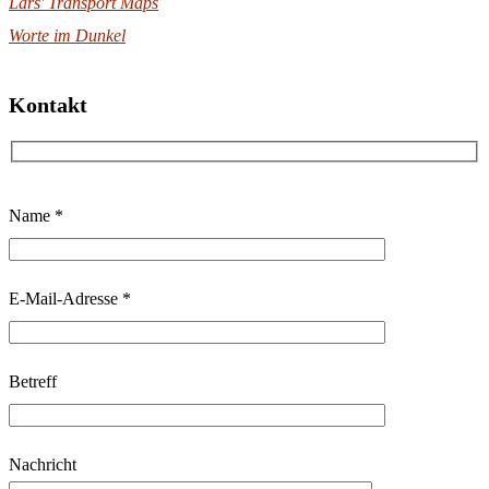
Lars' Transport Maps
Worte im Dunkel
Kontakt
B
Name *
i
t
t
E-Mail-Adresse *
e
l
Betreff
a
s
s
Nachricht