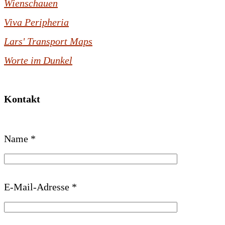
Wienschauen
Viva Peripheria
Lars' Transport Maps
Worte im Dunkel
Kontakt
B
Name *
i
t
t
E-Mail-Adresse *
e
l