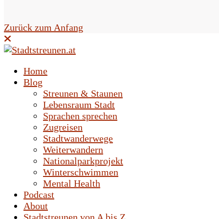
e
l
Zurück zum Anfang
d
l
Home
e
Blog
Streunen & Staunen
e
Lebensraum Stadt
r
Sprachen sprechen
Zugreisen
.
Stadtwanderwege
Weiterwandern
Nationalparkprojekt
Winterschwimmen
Mental Health
Podcast
About
Stadtstreunen von A bis Z