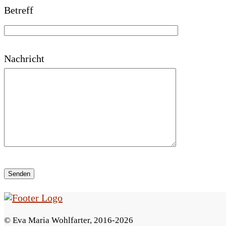
Betreff
a
s
s
Nachricht
e
d
i
e
s
e
s
F
© Eva Maria Wohlfarter, 2016-2026