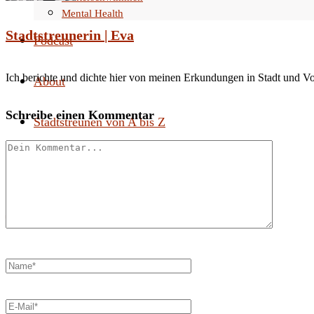
Mental Health
Stadtstreunerin | Eva
Podcast
Ich berichte und dichte hier von meinen Erkundungen in Stadt und V
About
Schreibe einen Kommentar
Stadtstreunen von A bis Z
Search