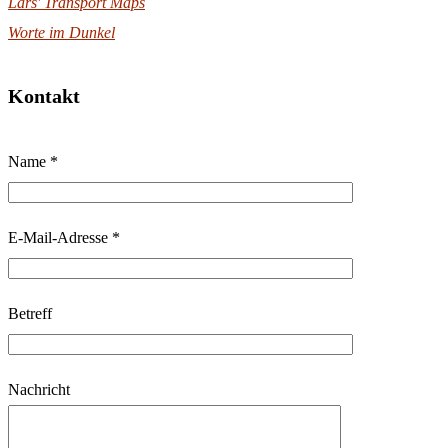
Lars' Transport Maps
Worte im Dunkel
Kontakt
B
Name *
i
t
t
E-Mail-Adresse *
e
l
Betreff
a
s
s
Nachricht
e
d