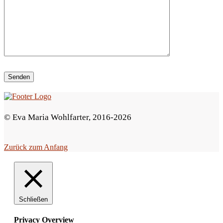
i
e
s
e
s
F
e
© Eva Maria Wohlfarter, 2016-2026
l
d
Zurück zum Anfang
l
e
e
r
Schließen
.
Privacy Overview