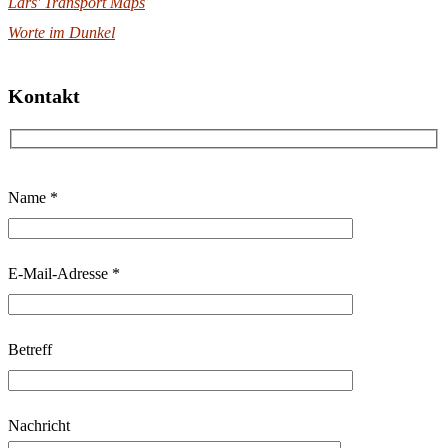
Lars' Transport Maps
Worte im Dunkel
Kontakt
B
Name *
i
t
t
E-Mail-Adresse *
e
l
Betreff
a
s
s
Nachricht