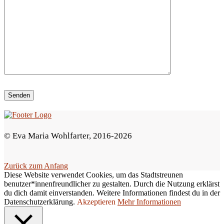
e
d
i
e
s
e
s
F
e
© Eva Maria Wohlfarter, 2016-2026
l
d
Zurück zum Anfang
l
Diese Website verwendet Cookies, um das Stadtstreunen
e
benutzer*innenfreundlicher zu gestalten. Durch die Nutzung erklärst
du dich damit einverstanden. Weitere Informationen findest du in der
e
Datenschutzerklärung.
Akzeptieren
Mehr Informationen
r