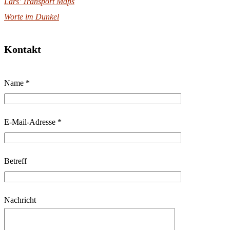
Lars' Transport Maps
Worte im Dunkel
Kontakt
B
Name *
i
t
t
E-Mail-Adresse *
e
l
Betreff
a
s
s
Nachricht
e
d