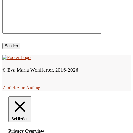
i
e
s
e
s
F
e
© Eva Maria Wohlfarter, 2016-2026
l
d
Zurück zum Anfang
l
e
e
r
Schließen
.
Privacy Overview