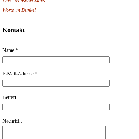
Lars' Transport Maps
Worte im Dunkel
Kontakt
B
Name *
i
t
t
E-Mail-Adresse *
e
l
Betreff
a
s
s
Nachricht
e
d