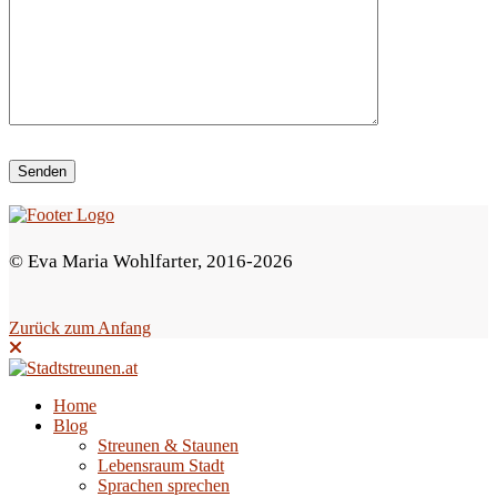
i
e
s
e
s
F
e
© Eva Maria Wohlfarter, 2016-2026
l
d
Zurück zum Anfang
l
e
e
Home
Blog
r
Streunen & Staunen
.
Lebensraum Stadt
Sprachen sprechen