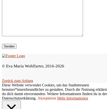
e
d
i
e
s
e
s
F
e
© Eva Maria Wohlfarter, 2016-2026
l
d
Zurück zum Anfang
l
Diese Website verwendet Cookies, um das Stadtstreunen
e
benutzer*innenfreundlicher zu gestalten. Durch die Nutzung erklärst
du dich damit einverstanden. Weitere Informationen findest du in der
e
Datenschutzerklärung.
Akzeptieren
Mehr Informationen
r