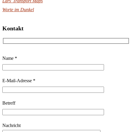
Lars' Transport Maps
Worte im Dunkel
Kontakt
B
Name *
i
t
t
E-Mail-Adresse *
e
l
Betreff
a
s
s
Nachricht