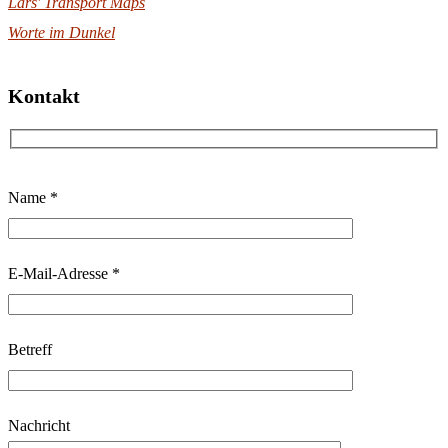
Lars' Transport Maps
Worte im Dunkel
Kontakt
B
Name *
i
t
t
E-Mail-Adresse *
e
l
Betreff
a
s
s
Nachricht