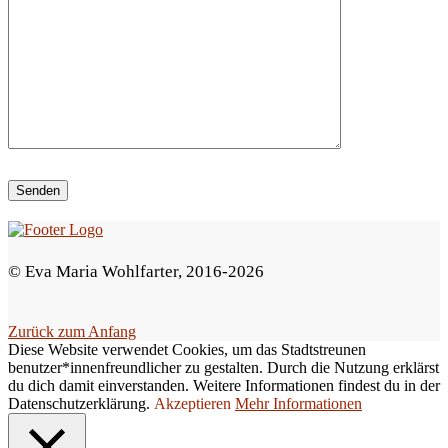
e
d
i
e
s
e
s
F
e
© Eva Maria Wohlfarter, 2016-2026
l
d
Zurück zum Anfang
l
Diese Website verwendet Cookies, um das Stadtstreunen
e
benutzer*innenfreundlicher zu gestalten. Durch die Nutzung erklärst
du dich damit einverstanden. Weitere Informationen findest du in der
e
Datenschutzerklärung.
Akzeptieren
Mehr Informationen
r