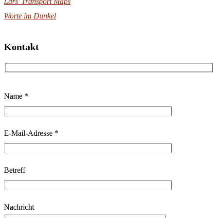
Lars' Transport Maps
Worte im Dunkel
Kontakt
B
Name *
i
t
t
E-Mail-Adresse *
e
l
Betreff
a
s
s
Nachricht