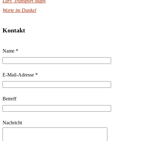
Lars' Transport Maps
Worte im Dunkel
Kontakt
B
Name *
i
t
t
E-Mail-Adresse *
e
l
Betreff
a
s
s
Nachricht
e
d