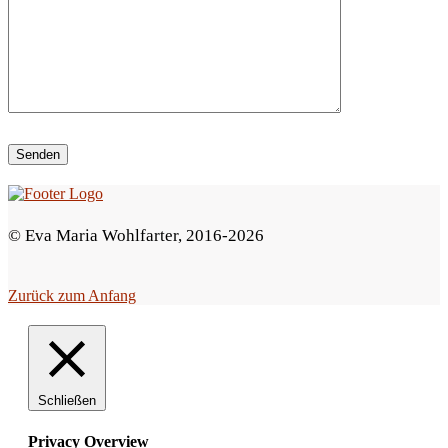
i
e
s
e
s
F
e
© Eva Maria Wohlfarter, 2016-2026
l
d
Zurück zum Anfang
l
e
e
r
Schließen
.
Privacy Overview