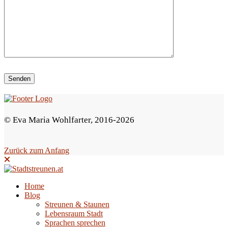
i
e
s
e
s
F
e
© Eva Maria Wohlfarter, 2016-2026
l
d
Zurück zum Anfang
l
e
e
Home
Blog
r
Streunen & Staunen
.
Lebensraum Stadt
Sprachen sprechen