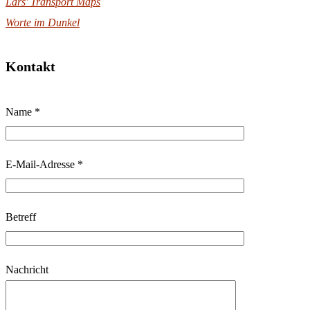
Lars' Transport Maps
Worte im Dunkel
Kontakt
B
Name *
i
t
t
E-Mail-Adresse *
e
l
Betreff
a
s
s
Nachricht
e
d