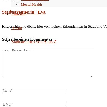
Mental Health
Stadtstreunerin | Eva
Podcast
Ich berichte und dichte hier von meinen Erkundungen in Stadt und V
About
Schreibe einen Kommentar
Stadtstreunen von A bis Z
Search