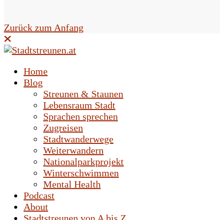
e
l
Zurück zum Anfang
d
l
Home
e
Blog
Streunen & Staunen
e
Lebensraum Stadt
r
Sprachen sprechen
Zugreisen
.
Stadtwanderwege
Weiterwandern
Nationalparkprojekt
Winterschwimmen
Mental Health
Podcast
About
Stadtstreunen von A bis Z