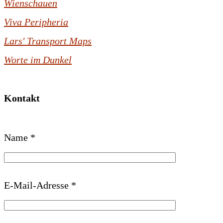
Wienschauen
Viva Peripheria
Lars' Transport Maps
Worte im Dunkel
Kontakt
B
Name *
i
t
t
E-Mail-Adresse *
e
l