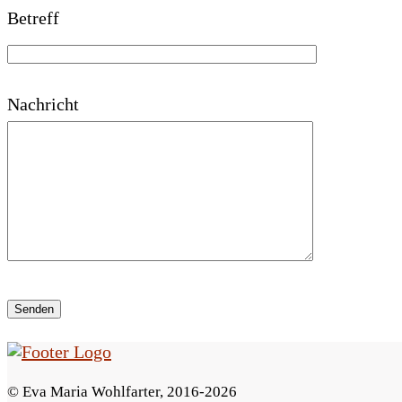
Betreff
a
s
s
Nachricht
e
d
i
e
s
e
s
F
© Eva Maria Wohlfarter, 2016-2026