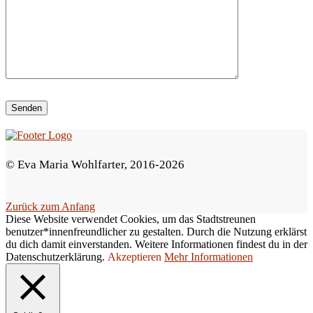
i
e
s
e
s
F
e
© Eva Maria Wohlfarter, 2016-2026
l
d
Zurück zum Anfang
l
Diese Website verwendet Cookies, um das Stadtstreunen
e
benutzer*innenfreundlicher zu gestalten. Durch die Nutzung erklärst
du dich damit einverstanden. Weitere Informationen findest du in der
e
Datenschutzerklärung.
Akzeptieren
Mehr Informationen
r
.