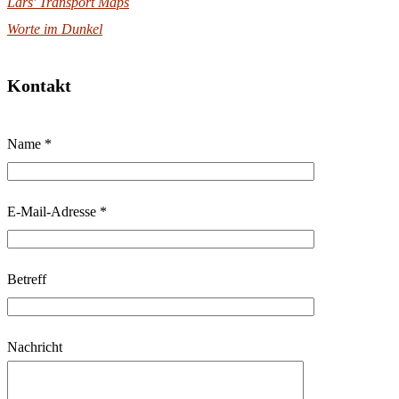
Lars' Transport Maps
Worte im Dunkel
Kontakt
B
Name *
i
t
t
E-Mail-Adresse *
e
l
Betreff
a
s
s
Nachricht
e
d