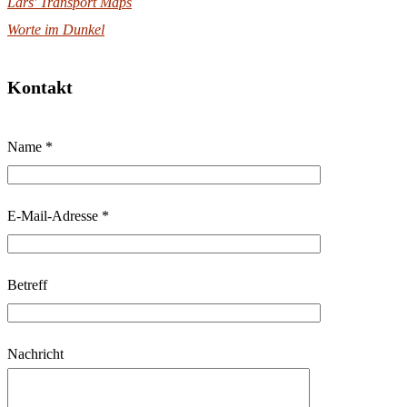
Lars' Transport Maps
Worte im Dunkel
Kontakt
B
Name *
i
t
t
E-Mail-Adresse *
e
l
Betreff
a
s
s
Nachricht
e
d