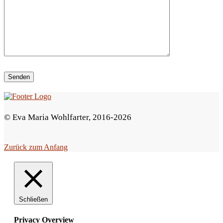
i
e
s
e
s
F
e
© Eva Maria Wohlfarter, 2016-2026
l
d
Zurück zum Anfang
l
e
e
r
Schließen
.
Privacy Overview