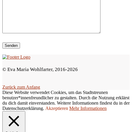
i
e
s
e
s
F
e
© Eva Maria Wohlfarter, 2016-2026
l
d
Zurück zum Anfang
l
Diese Website verwendet Cookies, um das Stadtstreunen
e
benutzer*innenfreundlicher zu gestalten. Durch die Nutzung erklärst
du dich damit einverstanden. Weitere Informationen findest du in der
e
Datenschutzerklärung.
Akzeptieren
Mehr Informationen
r
.