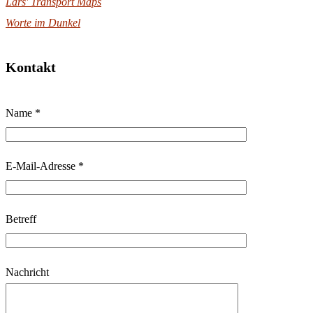
Lars' Transport Maps
Worte im Dunkel
Kontakt
B
Name *
i
t
t
E-Mail-Adresse *
e
l
Betreff
a
s
s
Nachricht
e
d