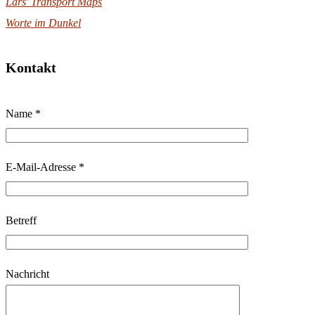
Lars' Transport Maps
Worte im Dunkel
Kontakt
B
Name *
i
t
t
E-Mail-Adresse *
e
l
Betreff
a
s
s
Nachricht
e
d