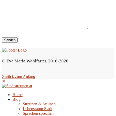
i
e
s
e
s
F
e
© Eva Maria Wohlfarter, 2016-2026
l
d
Zurück zum Anfang
l
e
e
Home
Blog
r
Streunen & Staunen
.
Lebensraum Stadt
Sprachen sprechen