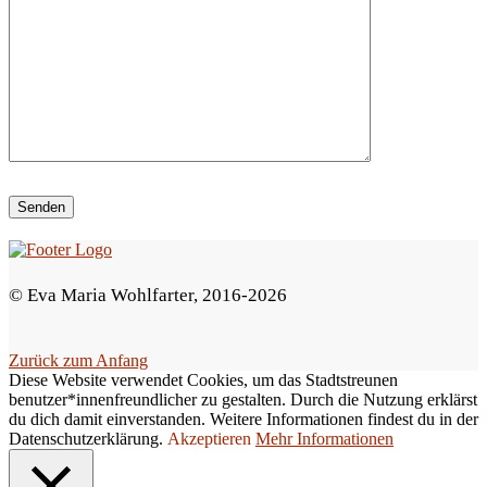
e
d
i
e
s
e
s
F
e
© Eva Maria Wohlfarter, 2016-2026
l
d
Zurück zum Anfang
l
Diese Website verwendet Cookies, um das Stadtstreunen
e
benutzer*innenfreundlicher zu gestalten. Durch die Nutzung erklärst
du dich damit einverstanden. Weitere Informationen findest du in der
e
Datenschutzerklärung.
Akzeptieren
Mehr Informationen
r