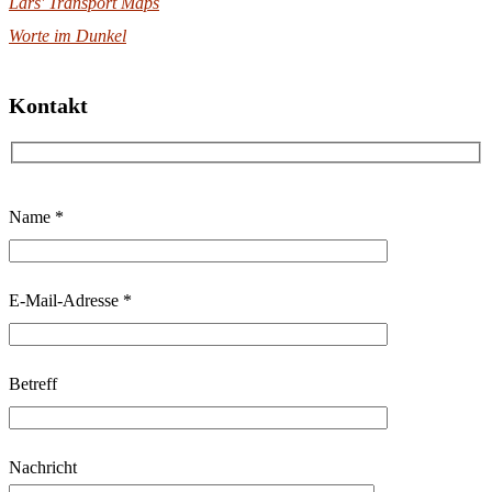
Lars' Transport Maps
Worte im Dunkel
Kontakt
B
Name *
i
t
t
E-Mail-Adresse *
e
l
Betreff
a
s
s
Nachricht