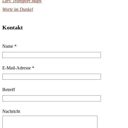
Lars' Transport Maps
Worte im Dunkel
Kontakt
B
Name *
i
t
t
E-Mail-Adresse *
e
l
Betreff
a
s
s
Nachricht
e
d