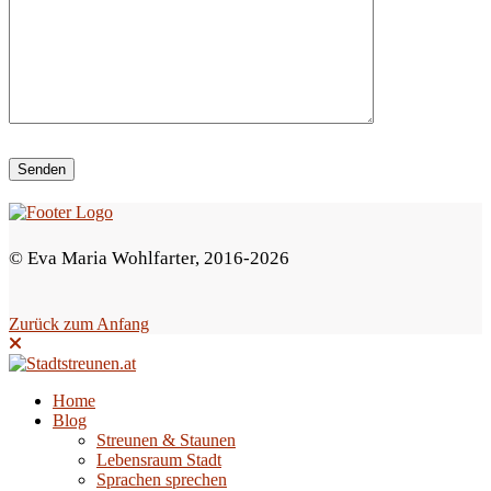
i
e
s
e
s
F
e
© Eva Maria Wohlfarter, 2016-2026
l
d
Zurück zum Anfang
l
e
e
Home
Blog
r
Streunen & Staunen
.
Lebensraum Stadt
Sprachen sprechen