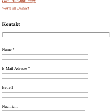
Lars' Transport Maps
Worte im Dunkel
Kontakt
B
Name *
i
t
t
E-Mail-Adresse *
e
l
Betreff
a
s
s
Nachricht