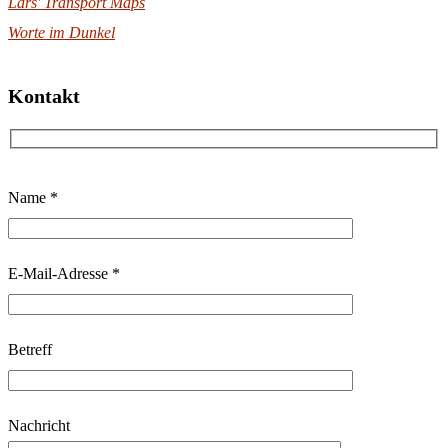
Lars' Transport Maps
Worte im Dunkel
Kontakt
B
Name *
i
t
t
E-Mail-Adresse *
e
l
Betreff
a
s
s
Nachricht