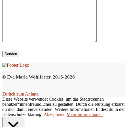
e
d
i
e
s
e
s
F
e
© Eva Maria Wohlfarter, 2016-2026
l
d
Zurück zum Anfang
l
Diese Website verwendet Cookies, um das Stadtstreunen
e
benutzer*innenfreundlicher zu gestalten. Durch die Nutzung erklärst
du dich damit einverstanden. Weitere Informationen findest du in der
e
Datenschutzerklärung.
Akzeptieren
Mehr Informationen
r