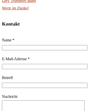
Lars' Transport Maps
Worte im Dunkel
Kontakt
B
Name *
i
t
t
E-Mail-Adresse *
e
l
Betreff
a
s
s
Nachricht
e
d