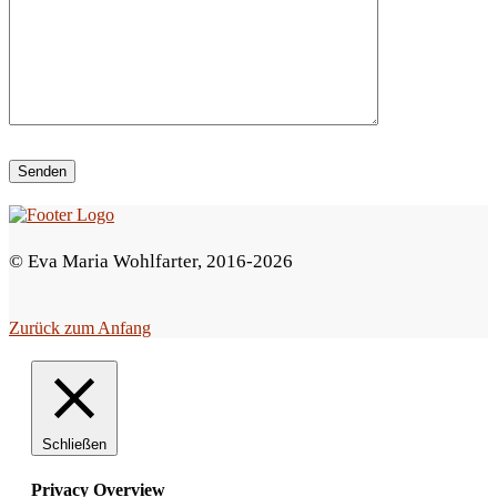
i
e
s
e
s
F
e
© Eva Maria Wohlfarter, 2016-2026
l
d
Zurück zum Anfang
l
e
e
r
Schließen
.
Privacy Overview