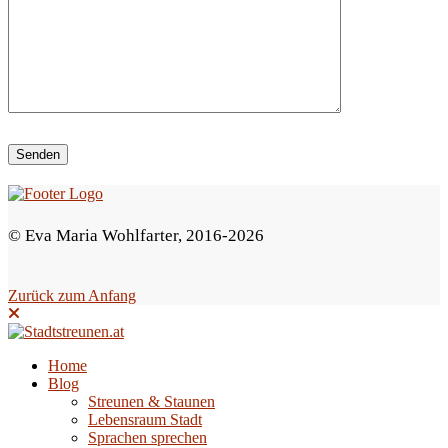
i
e
s
e
s
F
e
© Eva Maria Wohlfarter, 2016-2026
l
d
Zurück zum Anfang
l
e
e
Home
Blog
r
Streunen & Staunen
.
Lebensraum Stadt
Sprachen sprechen