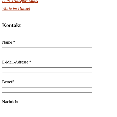
Lars' Transport Maps
Worte im Dunkel
Kontakt
B
Name *
i
t
t
E-Mail-Adresse *
e
l
Betreff
a
s
s
Nachricht
e
d