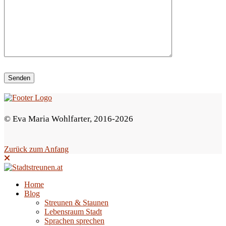
i
e
s
e
s
F
e
© Eva Maria Wohlfarter, 2016-2026
l
d
Zurück zum Anfang
l
e
e
Home
Blog
r
Streunen & Staunen
.
Lebensraum Stadt
Sprachen sprechen