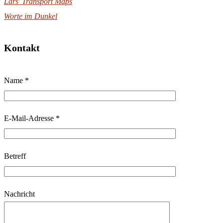
Lars' Transport Maps
Worte im Dunkel
Kontakt
B
Name *
i
t
t
E-Mail-Adresse *
e
l
Betreff
a
s
s
Nachricht
e
d