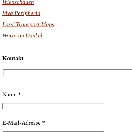
Wienschauen
Viva Peripheria
Lars' Transport Maps
Worte im Dunkel
Kontakt
B
Name *
i
t
t
E-Mail-Adresse *