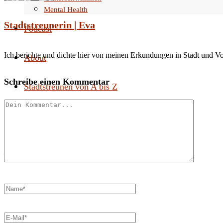
Mental Health
Stadtstreunerin | Eva
Podcast
Ich berichte und dichte hier von meinen Erkundungen in Stadt und V
About
Schreibe einen Kommentar
Stadtstreunen von A bis Z
Search