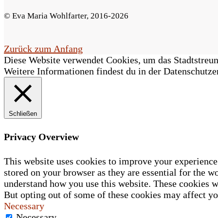
F
© Eva Maria Wohlfarter, 2016-2026
e
l
Zurück zum Anfang
Diese Website verwendet Cookies, um das Stadtstreune
d
Weitere Informationen findest du in der Datenschutze
l
e
Schließen
e
r
Privacy Overview
.
This website uses cookies to improve your experience 
stored on your browser as they are essential for the wo
understand how you use this website. These cookies wi
But opting out of some of these cookies may affect y
Necessary
Necessary