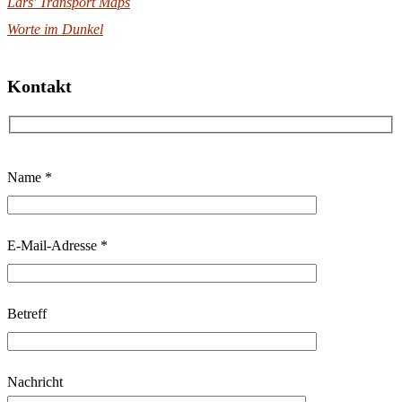
Lars' Transport Maps
Worte im Dunkel
Kontakt
B
Name *
i
t
t
E-Mail-Adresse *
e
l
Betreff
a
s
s
Nachricht