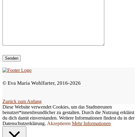
e
d
i
e
s
e
s
F
e
© Eva Maria Wohlfarter, 2016-2026
l
d
Zurück zum Anfang
l
Diese Website verwendet Cookies, um das Stadtstreunen
e
benutzer*innenfreundlicher zu gestalten. Durch die Nutzung erklärst
du dich damit einverstanden. Weitere Informationen findest du in der
e
Datenschutzerklärung.
Akzeptieren
Mehr Informationen
r