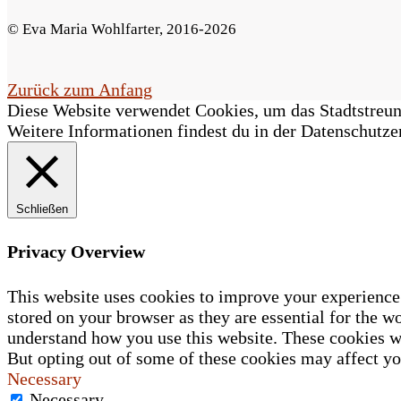
F
© Eva Maria Wohlfarter, 2016-2026
e
l
Zurück zum Anfang
Diese Website verwendet Cookies, um das Stadtstreune
d
Weitere Informationen findest du in der Datenschutze
l
e
Schließen
e
r
Privacy Overview
.
This website uses cookies to improve your experience 
stored on your browser as they are essential for the wo
understand how you use this website. These cookies wi
But opting out of some of these cookies may affect y
Necessary
Necessary