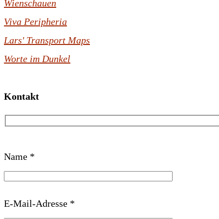
Wienschauen
Viva Peripheria
Lars' Transport Maps
Worte im Dunkel
Kontakt
B
Name *
i
t
t
E-Mail-Adresse *