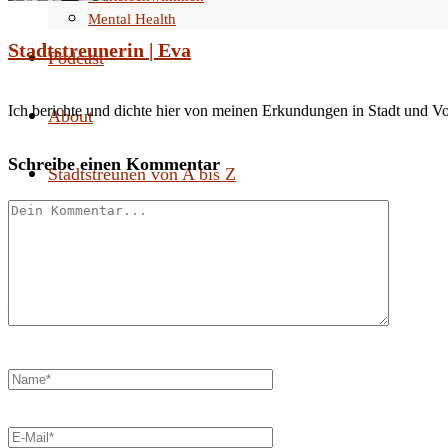
Mental Health
Stadtstreunerin | Eva
Podcast
Ich berichte und dichte hier von meinen Erkundungen in Stadt und V
About
Schreibe einen Kommentar
Stadtstreunen von A bis Z
Search