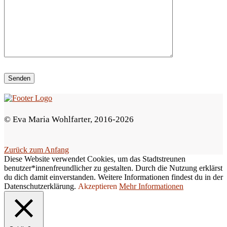
i
e
s
e
s
F
e
© Eva Maria Wohlfarter, 2016-2026
l
d
Zurück zum Anfang
l
Diese Website verwendet Cookies, um das Stadtstreunen
e
benutzer*innenfreundlicher zu gestalten. Durch die Nutzung erklärst
du dich damit einverstanden. Weitere Informationen findest du in der
e
Datenschutzerklärung.
Akzeptieren
Mehr Informationen
r
.