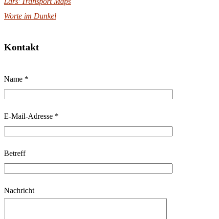
Lars' Transport Maps
Worte im Dunkel
Kontakt
B
Name *
i
t
t
E-Mail-Adresse *
e
l
Betreff
a
s
s
Nachricht
e
d