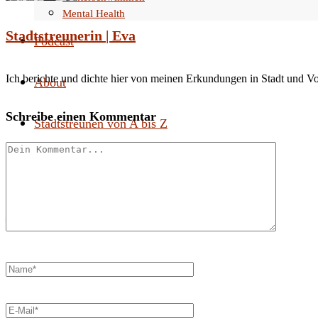
Mental Health
Stadtstreunerin | Eva
Podcast
Ich berichte und dichte hier von meinen Erkundungen in Stadt und V
About
Schreibe einen Kommentar
Stadtstreunen von A bis Z
Search