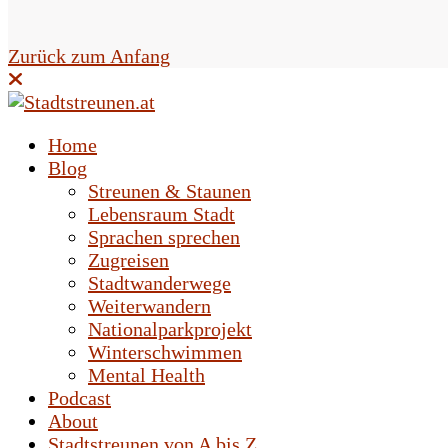
e
l
Zurück zum Anfang
d
l
Home
e
Blog
Streunen & Staunen
e
Lebensraum Stadt
r
Sprachen sprechen
Zugreisen
.
Stadtwanderwege
Weiterwandern
Nationalparkprojekt
Winterschwimmen
Mental Health
Podcast
About
Stadtstreunen von A bis Z