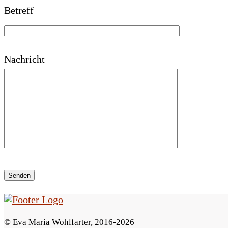
Betreff
a
s
s
Nachricht
e
d
i
e
s
e
s
F
© Eva Maria Wohlfarter, 2016-2026