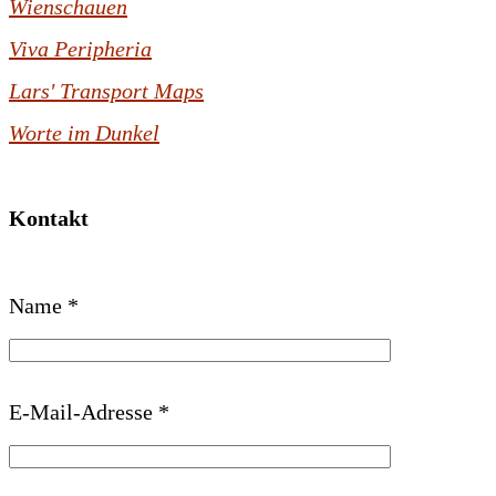
Wienschauen
Viva Peripheria
Lars' Transport Maps
Worte im Dunkel
Kontakt
B
Name *
i
t
t
E-Mail-Adresse *
e
l