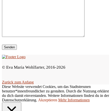
e
d
i
e
s
e
s
F
e
© Eva Maria Wohlfarter, 2016-2026
l
d
Zurück zum Anfang
l
Diese Website verwendet Cookies, um das Stadtstreunen
e
benutzer*innenfreundlicher zu gestalten. Durch die Nutzung erklärst
du dich damit einverstanden. Weitere Informationen findest du in der
e
Datenschutzerklärung.
Akzeptieren
Mehr Informationen
r