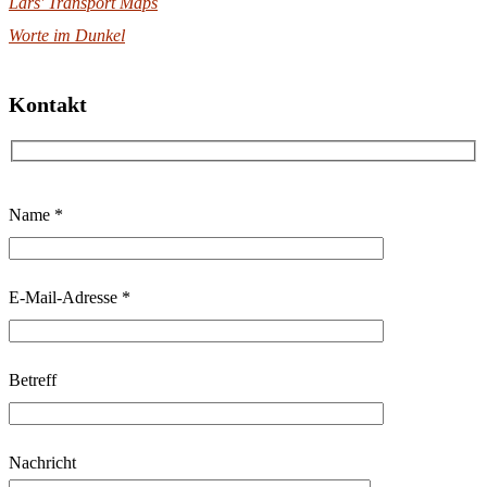
Lars' Transport Maps
Worte im Dunkel
Kontakt
B
Name *
i
t
t
E-Mail-Adresse *
e
l
Betreff
a
s
s
Nachricht