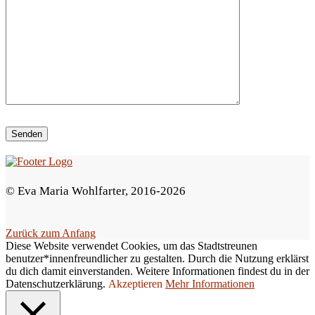
e
d
i
e
s
e
s
F
e
© Eva Maria Wohlfarter, 2016-2026
l
d
Zurück zum Anfang
l
Diese Website verwendet Cookies, um das Stadtstreunen
e
benutzer*innenfreundlicher zu gestalten. Durch die Nutzung erklärst
du dich damit einverstanden. Weitere Informationen findest du in der
e
Datenschutzerklärung.
Akzeptieren
Mehr Informationen
r