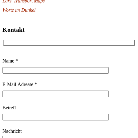
Lars' Transport Maps
Worte im Dunkel
Kontakt
B
Name *
i
t
t
E-Mail-Adresse *
e
l
Betreff
a
s
s
Nachricht