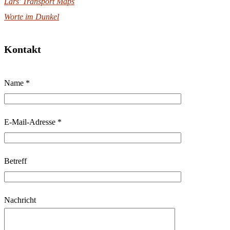
Lars' Transport Maps
Worte im Dunkel
Kontakt
B
Name *
i
t
t
E-Mail-Adresse *
e
l
Betreff
a
s
s
Nachricht
e
d