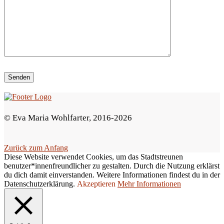
i
e
s
e
s
F
e
© Eva Maria Wohlfarter, 2016-2026
l
d
Zurück zum Anfang
l
Diese Website verwendet Cookies, um das Stadtstreunen
e
benutzer*innenfreundlicher zu gestalten. Durch die Nutzung erklärst
du dich damit einverstanden. Weitere Informationen findest du in der
e
Datenschutzerklärung.
Akzeptieren
Mehr Informationen
r
.